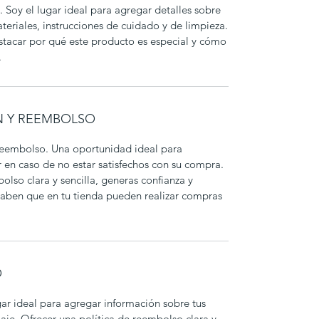
 Soy el lugar ideal para agregar detalles sobre
eriales, instrucciones de cuidado y de limpieza.
stacar por qué este producto es especial y cómo
.
N Y REEMBOLSO
 reembolso. Una oportunidad ideal para
er en caso de no estar satisfechos con su compra.
olso clara y sencilla, generas confianza y
 saben que en tu tienda pueden realizar compras
O
ugar ideal para agregar información sobre tus
je. Ofrecer una política de reembolso clara y