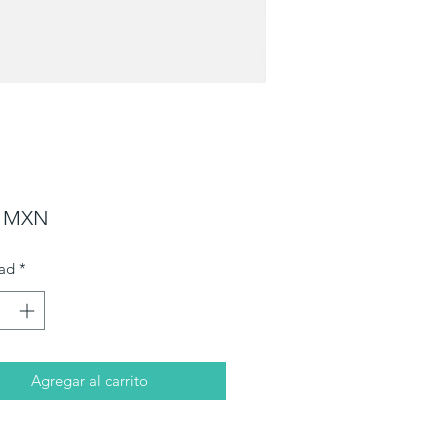
Precio
0 MXN
ad
*
Agregar al carrito